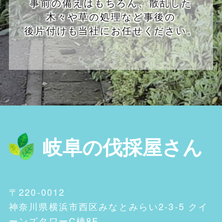
事前の備えはもちろん、散乱した
木々や草の処理など事後の
後片付けも当社にお任せください。
岐阜の伐採屋さん
〒220-0012
神奈川県横浜市西区みなとみらい2-3-5 クイ
ーンズタワーC棟8F