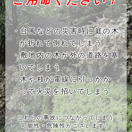
・台風などの災害時に庭の木
が折れて倒れてしまう
・敷地内の木が外の道路を塞
いでしまう
・木や枝が電線に引っかか
って火災を招いてしまう
これらの事故につながってしまう
可能性・危険性がございます。