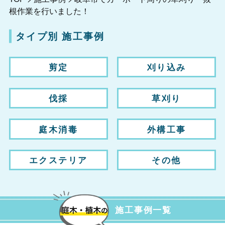
根作業を行いました！
タイプ別 施工事例
剪定
刈り込み
伐採
草刈り
庭木消毒
外構工事
エクステリア
その他
施工事例一覧