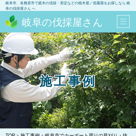
岐阜市、各務原市
で庭木の伐採・剪定などの植木屋／造園屋をお探しなら
岐
阜の伐採屋さん
へ
岐阜の伐採屋さん
施工事例
TOP
>
施工事例
>
岐阜市でカーポート周りの草刈り・抜