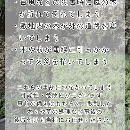
・台風などの災害時に庭の木
が折れて倒れてしまう
・敷地内の木が外の道路を塞
いでしまう
・木や枝が電線に引っかか
って火災を招いてしまう
これらの事故につながってしまう
可能性・危険性がございます。
事前の備えはもちろん、散乱した
木々や草の処理など事後の
後片付けも当社にお任せください。