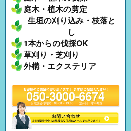
庭木・植木の剪定
生垣の刈り込み・枝落と
し
1本からの伐採OK
草刈り・芝刈り
外構・エクステリア
050-3000-6674
お電話受付時間
08:00 ~ 19:00
定休日
年中無休