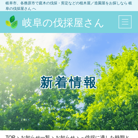
岐阜市、各務原市
で庭木の伐採・剪定などの植木屋／造園屋をお探しなら
岐
阜の伐採屋さん
へ
岐阜の伐採屋さん
新着情報
TOP
>
お知らせ一覧
>
お知らせ
>
～伐採に適した時期と