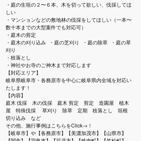
・庭の生垣の２〜６本、木を切って欲しい、伐採してほ
しい
・マンションなどの敷地林の伐採をしてほしい（一本〜
数十本までの大型案件でも対応可）
・庭木の剪定
・庭木の刈り込み ・庭の芝刈り ・庭の除草 ・庭の草
刈り
・枝落とし
・神社やお寺のご神木まで対応します
【対応エリア】
岐阜県岐阜市・各務原市を中心に岐阜県内全域を対応い
たします！
【内容】
庭木 伐採 木の伐採 庭木 剪定 剪定 造園屋 植木
屋 特殊伐採 草刈り 除草 定期 枝落とし 垣根
切り込み など
その他、施行事例はこちらをClick→！
【岐阜市】や【各務原市】【美濃加茂市】【山県市】
【関市】【羽島市】【可児市】【岐南町】【笠松町】