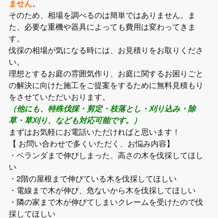
ません。
そのため、相場を調べるのは簡単ではありません。ま
た、必要な重機や器具によっても費用は変わってきま
す。
伐採の相場が気になる時には、お見積りをお取りくださ
い。
理想とするお庭の雰囲気作り、お庭に関するお困りごと
の解決に向けた施工をご提案をするために無料見積もり
をさせていただいおります。
（他にも、特殊伐採・剪定・枝落とし・刈り込み・除
草・草刈り、なども対応可能です。）
まずはお気軽にお電話いただければと思います！
【 お問い合わせで多くいただく、お悩み内容】
・ベランダまで伸びしまった、高さの木を伐採してほし
い
・2階の屋根まで伸びている木を伐採してほしい
・電線まで木が伸び、危ないから木を伐採してほしい
・隣の家まで木が伸びてしまいクレームを受けたので伐
採してほしい