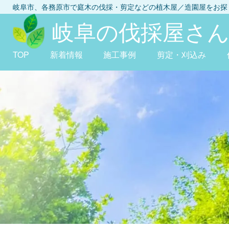
岐阜市、各務原市
で庭木の伐採・剪定などの植木屋／造園屋をお
岐阜の伐採屋さ
TOP
新着情報
施工事例
剪定・刈込み