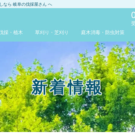
探しなら
岐阜の伐採屋さん
へ
ん
伐採・植木
草刈り・芝刈り
庭木消毒・防虫対策
新着情報