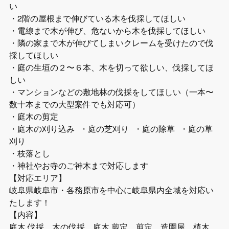
い
・2階の屋根まで伸びている木を伐採してほしい
・電線まで木が伸び、危ないから木を伐採してほしい
・隣の家まで木が伸びてしまいクレームを受けたので伐
採してほしい
・庭の生垣の２〜６本、木を切って欲しい、伐採してほ
しい
・マンションなどの敷地林の伐採をしてほしい（一本〜
数十本までの大型案件でも対応可）
・庭木の剪定
・庭木の刈り込み ・庭の芝刈り ・庭の除草 ・庭の草
刈り
・枝落とし
・神社やお寺のご神木まで対応します
【対応エリア】
岐阜県岐阜市・各務原市を中心に岐阜県内全域を対応い
たします！
【内容】
庭木 伐採 木の伐採 庭木 剪定 剪定 造園屋 植木