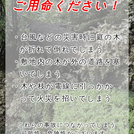
ご用命ください！
・台風などの災害時に庭の木
が折れて倒れてしまう
・敷地内の木が外の道路を塞
いでしまう
・木や枝が電線に引っかか
って火災を招いてしまう
これらの事故につながってしまう
可能性・危険性がございます。