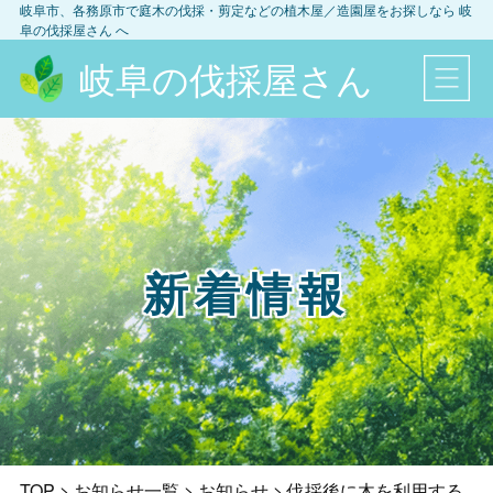
岐阜市、各務原市
で庭木の伐採・剪定などの植木屋／造園屋をお探しなら
岐
阜の伐採屋さん
へ
岐阜の伐採屋さん
新着情報
TOP
>
お知らせ一覧
>
お知らせ
>
伐採後に木を利用する