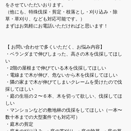
をさせていただいおります。
（他にも、特殊伐採・剪定・枝落とし・刈り込み・除
草・草刈り、なども対応可能です。）
まずはお気軽にお電話いただければと思います！
【 お問い合わせで多くいただく、お悩み内容】
・ベランダまで伸びしまった、高さの木を伐採してほし
い
・2階の屋根まで伸びている木を伐採してほしい
・電線まで木が伸び、危ないから木を伐採してほしい
・隣の家まで木が伸びてしまいクレームを受けたので伐
採してほしい
・庭の生垣の２〜６本、木を切って欲しい、伐採してほ
しい
・マンションなどの敷地林の伐採をしてほしい（一本〜
数十本までの大型案件でも対応可）
・庭木の剪定
・庭木の刈り込み ・庭の芝刈り ・庭の除草 ・庭の草