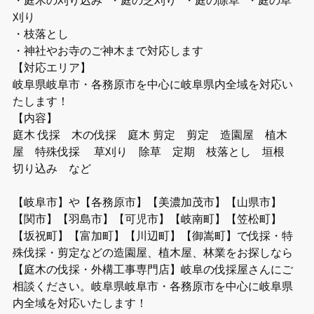
刈り
・枝落とし
・神社やお寺のご神木まで対応します
【対応エリア】
岐阜県岐阜市・各務原市を中心に岐阜県内全域を対応い
たします！
【内容】
庭木 伐採 木の伐採 庭木 剪定 剪定 造園屋 植木
屋 特殊伐採 草刈り 除草 定期 枝落とし 垣根
切り込み など
【岐阜市】や【各務原市】【美濃加茂市】【山県市】
【関市】【羽島市】【可児市】【岐南町】【笠松町】
【坂祝町】【富加町】【川辺町】【御嵩町】で伐採・特
殊伐採・剪定などの造園屋、植木屋、林業をお探しなら
【庭木の伐採・外構工事専門店】岐阜の伐採屋さんにご
相談ください。岐阜県岐阜市・各務原市を中心に岐阜県
内全域を対応いたします！