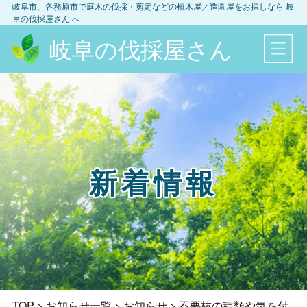
岐阜市、各務原市
で庭木の伐採・剪定などの植木屋／造園屋をお探しなら
岐
阜の伐採屋さん
へ
岐阜の伐採屋さん
新着情報
TOP
>
お知らせ一覧
>
お知らせ
>
不要枝の種類や気を付