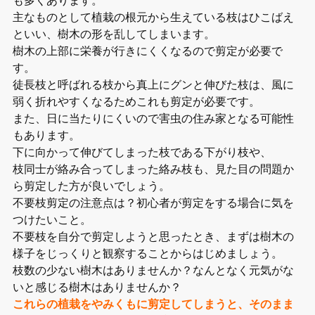
主なものとして植栽の根元から生えている枝はひこばえ
といい、樹木の形を乱してしまいます。
樹木の上部に栄養が行きにくくなるので剪定が必要で
す。
徒長枝と呼ばれる枝から真上にグンと伸びた枝は、風に
弱く折れやすくなるためこれも剪定が必要です。
また、日に当たりにくいので害虫の住み家となる可能性
もあります。
下に向かって伸びてしまった枝である下がり枝や、
枝同士が絡み合ってしまった絡み枝も、見た目の問題か
ら剪定した方が良いでしょう。
不要枝剪定の注意点は？初心者が剪定をする場合に気を
つけたいこと。
不要枝を自分で剪定しようと思ったとき、まずは樹木の
様子をじっくりと観察することからはじめましょう。
枝数の少ない樹木はありませんか？なんとなく元気がな
いと感じる樹木はありませんか？
これらの植栽をやみくもに剪定してしまうと、そのまま