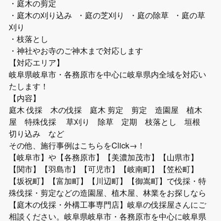
・庭木の剪定
・庭木の刈り込み ・庭の芝刈り ・庭の除草 ・庭の草
刈り
・枝落とし
・神社やお寺のご神木まで対応します
【対応エリア】
岐阜県岐阜市・各務原市を中心に岐阜県内全域を対応い
たします！
【内容】
庭木 伐採 木の伐採 庭木 剪定 剪定 造園屋 植木
屋 特殊伐採 草刈り 除草 定期 枝落とし 垣根
切り込み など
その他、施行事例はこちらをClick→！
【岐阜市】や【各務原市】【美濃加茂市】【山県市】
【関市】【羽島市】【可児市】【岐南町】【笠松町】
【坂祝町】【富加町】【川辺町】【御嵩町】で伐採・特
殊伐採・剪定などの造園屋、植木屋、林業をお探しなら
【庭木の伐採・外構工事専門店】岐阜の伐採屋さんにご
相談ください。岐阜県岐阜市・各務原市を中心に岐阜県