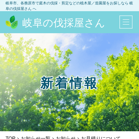
岐阜市、各務原市
で庭木の伐採・剪定などの植木屋／造園屋をお探しなら
岐
阜の伐採屋さん
へ
岐阜の伐採屋さん
新着情報
TOP
>
お知らせ一覧
>
お知らせ
>
お見積りについて