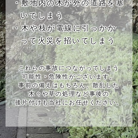
・敷地内の木が外の道路を塞
いでしまう
・木や枝が電線に引っかか
って火災を招いてしまう
これらの事故につながってしまう
可能性・危険性がございます。
事前の備えはもちろん、散乱した
木々や草の処理など事後の
後片付けも当社にお任せください。