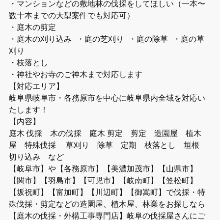
・マンションなどの敷地林の伐採をしてほしい（一本〜
数十本までの大型案件でも対応可）
・庭木の剪定
・庭木の刈り込み ・庭の芝刈り ・庭の除草 ・庭の草
刈り
・枝落とし
・神社やお寺のご神木まで対応します
【対応エリア】
岐阜県岐阜市・各務原市を中心に岐阜県内全域を対応い
たします！
【内容】
庭木 伐採 木の伐採 庭木 剪定 剪定 造園屋 植木
屋 特殊伐採 草刈り 除草 定期 枝落とし 垣根
切り込み など
【岐阜市】や【各務原市】【美濃加茂市】【山県市】
【関市】【羽島市】【可児市】【岐南町】【笠松町】
【坂祝町】【富加町】【川辺町】【御嵩町】で伐採・特
殊伐採・剪定などの造園屋、植木屋、林業をお探しなら
【庭木の伐採・外構工事専門店】岐阜の伐採屋さんにご