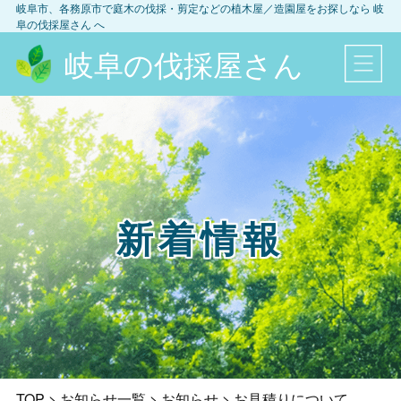
岐阜市、各務原市
で庭木の伐採・剪定などの植木屋／造園屋をお探しなら
岐
阜の伐採屋さん
へ
岐阜の伐採屋さん
新着情報
TOP
>
お知らせ一覧
>
お知らせ
>
お見積りについて