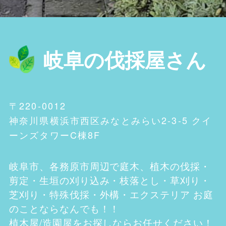
岐阜の伐採屋さん
〒220-0012
神奈川県横浜市西区みなとみらい2-3-5 クイ
ーンズタワーC棟8F
岐阜市、各務原市
周辺で庭木、植木の伐採・
剪定・生垣の刈り込み・枝落とし・草刈り・
芝刈り・特殊伐採・外構・エクステリア お庭
のことならなんでも！！
植木屋/造園屋をお探しならお任せください！